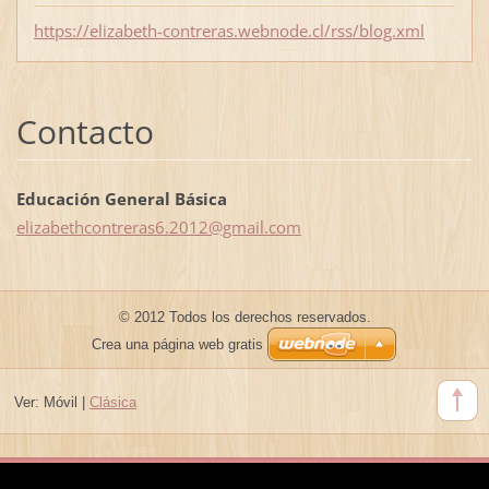
https://elizabeth-contreras.webnode.cl/rss/blog.xml
Contacto
Educación General Básica
elizabet
hcontrer
as6.2012
@gmail.c
om
© 2012 Todos los derechos reservados.
Crea una página web gratis
Ver:
Móvil
|
Clásica