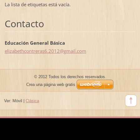
La lista de etiquetas está vacía.
Contacto
Educación General Básica
elizabet
hcontrer
as6.2012
@gmail.c
om
© 2012 Todos los derechos reservados.
Crea una página web gratis
Ver:
Móvil
|
Clásica