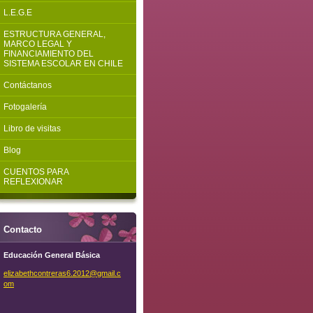
L.E.G.E
ESTRUCTURA GENERAL,
MARCO LEGAL Y
FINANCIAMIENTO DEL
SISTEMA ESCOLAR EN CHILE
Contáctanos
Fotogalería
Libro de visitas
Blog
CUENTOS PARA
REFLEXIONAR
Contacto
Educación General Básica
elizabet
hcontrer
as6.2012
@gmail.c
om